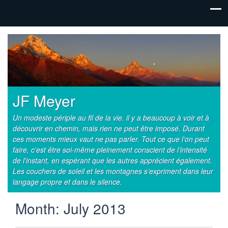
JF Meyer
Un modeste périple au fil de la vie. il y a beaucoup à voir et à
découvrir en chemin, mais rien ne peut être imposé. Durant
ces moments mieux vaut ne pas parler. Tout ce que l’on peut
faire, c’est être soi-même pleinement conscient de l’intensité
de l'instant, en espérant que les autres apprécient également.
Les couchers de soleil et les montagnes s’expriment dans leur
langage propre et dans le silence.
Month:
July 2013