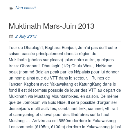
Non classé
Muktinath Mars-Juin 2013
2 July 2013
Tour du Dhaulagiri, Boghara Bonjour, Je n’ai pas écrit cette
saison passée principalement dans la région de
Muktinath (photos sur picasa). plus entre autre, quelques
treks: Ghorepani, Dhaulagiri (1/2) Chulu West, NoName
peak (nommé Belgian peak par les Népalais pour lui donner
un nom); ainsi que du VTT dans le secteur. Ruines de
l’ancien Kagbeni avec Yakawakang et KatungKang dans le
fond Il est désormais possible de louer des VTT au départ de
Muktinath via Mustang Mountainbikes, en saison. De même
que de Jomosom via Epic Ride. Il sera possible d’organiser
des séjours multi-activités, combinant trek, sommet, vtt, raft
et cannyoning et cheval pour des itinéraires sur le haut-
Mustang … Arrivée au col 5850m derrière le Yakawakang
Les sommets (6195m, 6100m) derrière le Yakawakang (ainsi