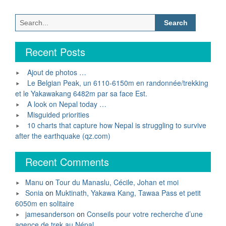
2013”
Search
for:
Recent Posts
Ajout de photos …
Le Belgian Peak, un 6110-6150m en randonnée/trekking
et le Yakawakang 6482m par sa face Est.
A look on Nepal today …
Misguided priorities
10 charts that capture how Nepal is struggling to survive
after the earthquake (qz.com)
Recent Comments
Manu
on
Tour du Manaslu, Cécile, Johan et moi
Sonia
on
Muktinath, Yakawa Kang, Tawaa Pass et petit
6050m en solitaire
jamesanderson
on
Conseils pour votre recherche d’une
agence de trek au Népal.