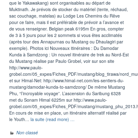
que le Yakawakang) sont organisables au départ de
Muktinath. Je prévois de stocker du matériel (tente, réchaud,
sac couchage, matelas) au Lodge Les Chemins du Rêve
pour ce faire, mais il est préférable de prévoir a l’avance et
de vous renseigner. Belgian peak 6195m En gros, compter
de 3 à 5 jours pour les 2 sommets si vous êtes acclimatés
(après tour des Annapurnas ou Mustang ou Dhaulagiri par
exemple). Photos ici Nouveaux itinéraires : Du Damodar
Kunda à Samdzong : Un nouvel itinéraire de trek au Nord-Est
du Mustang réalise par Paulo Grobel, voir sur son site
http://www.paulo-
grobel.com/05_expes/Fiches_PDF/mustang/blog_tirawa/nord_mu
et sur Himal-Net: http://www.himal-net.com/les-sentiers-du-
mustang/damodar-kunda-to-samdzong/ De même Mustang
Phu, “l’incroyable voyage”. L’ascension du Saribung 6328
met du Sonam Himal 6225m sur http://www.paulo-
grobel.com/05_expes/Fiches_PDF/mustang/mustang_phu_2013.
En cours de mise en place, un itinéraire alternatif réalisé par
“Muktinath
le Youth…
la suite (read more) …
Mars-
Juin
Non classé