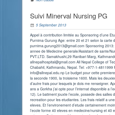
autres
références
Suivi Minerval Nursing PG
…”
5 September 2013
Appel à contribution limitée au Sponsoring d’une E
Purnima Gurung Age: entre 20 et 21 selon la carte
purnima.gurung2013@gmail.com Sponsoring 2013: 10
annee de Medecine generale/Assistant de sante/Nurs
PVT.LTD. Samakhushi,29 Ranibari Marg, Kathmandu
allnepalhospital@gmail.com All Nepal College of Te
Chabahil, Kathmandu, Nepal. Tel: +977-1-4811999 
info@allnepal.edu.np Le budget pour cette premiere
la seconde 1900, la troisieme 1600. Mais les deuxie
d’autre frais pour lesquels je dois me renseigner. A
ans a Gorkha j’ai opte pour l’internat disponible a 
12). Le batiment jouxte l’ecole, possede des salles d
recreation pour les etudiantes. Les frais relatif a 
eleves. Et l’environement d’etude certainement moin
l’ecole forme 40 eleves en medecine/nursing et 40 