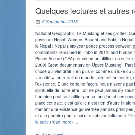
Quelques lectures et autres
5 September 2013
National Geographic: Le Mustang et ses grottes: Sur
passe au Nepal: Women, Bought and Sold in Nepal 
le Nepal : Nepal’s six-year peace process between
combatants remained in limbo in 2012, and human 
Peace Accord (CPA) remained unfulfilled. (la suite
2009) Great documentary on Upper Mustang: Part I and
chose qui viendrait « en plus », comme un luxe ou u
« à côté », en retrait du monde ; elle est au centre,
l’existence. D’une certaine façon, nous n’avons pas 
spirituelle de notre être ; on ne peut jamais s’y soust
humaine peut se justifier par sa fonction et ses cond
place centrale, c’est qu’elle n’est rien d’autre final
menant une existence gouvernée par des principes ju
et à le parfaire pour ainsi dire substantiellement. Or 
“Quelques
la suite (read more) …
lectures
et
Non classé