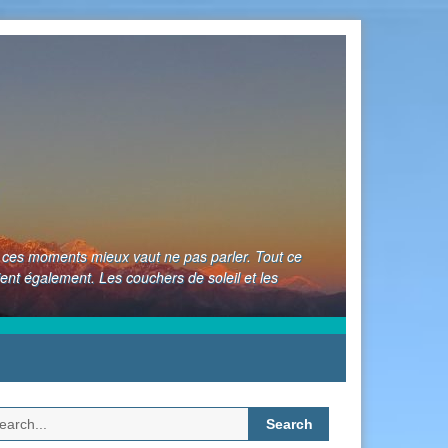
nt ces moments mieux vaut ne pas parler. Tout ce
ient également. Les couchers de soleil et les
Search
for: