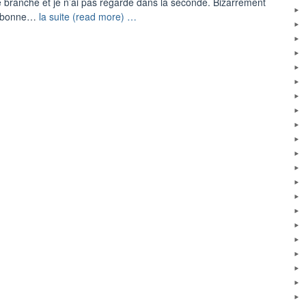
 branche et je n’ai pas regarde dans la seconde. Bizarrement
“Suivi
ne bonne…
la suite (read more) …
Minerval
Nursing
PG”