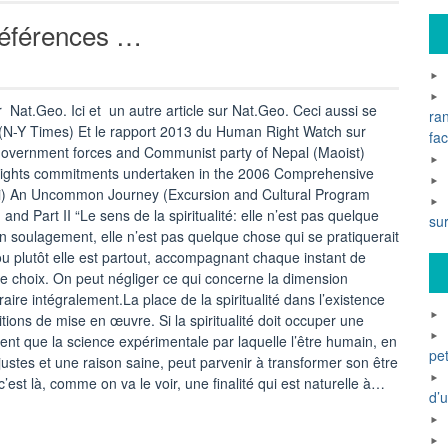
 références …
 Nat.Geo. Ici et un autre article sur Nat.Geo. Ceci aussi se
ra
(N-Y Times) Et le rapport 2013 du Human Right Watch sur
fac
 government forces and Communist party of Nepal (Maoist)
rights commitments undertaken in the 2006 Comprehensive
 ici) An Uncommon Journey (Excursion and Cultural Program
 Part II “Le sens de la spiritualité: elle n’est pas quelque
su
n soulagement, elle n’est pas quelque chose qui se pratiquerait
 ou plutôt elle est partout, accompagnant chaque instant de
le choix. On peut négliger ce qui concerne la dimension
raire intégralement.La place de la spiritualité dans l’existence
itions de mise en œuvre. Si la spiritualité doit occuper une
ement que la science expérimentale par laquelle l’être humain, en
pet
stes et une raison saine, peut parvenir à transformer son être
c’est là, comme on va le voir, une finalité qui est naturelle à…
d’