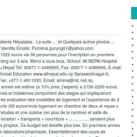
tudiante Népalaise, La suite … et Quelques autres photos …
 d’identite Emails: Purnima.gurung61@yahoo.com
22 euros via 38 personnes pour l’inscription en premiere
ing sur 3 ans. Merci a vous tous. School: All NEPAl Hospital
,Nepal Tel: 00977-1-4389905, Fax: 00977-1-4389906, E-mail:
chnical Education www.allnepal.edu.np Saraswotinagar-6,
Fax: +977-1-4811030, Email: alnims@ntc.net.np,
 annee est estime (a 10% pres, j’espere) a 2150-2200 euros,
mes et troisiemes comportent des stages qui impliqueront
pres evaluation des modalites de logement et l’experience de 2
l’ecole (65 euros/mois logement en chambre de deux et repas x
’etudes et une cuisine (en plus de la cantine) et salle de
une location + transports + nourriture + ………….. seraient plus
s propice. Ce budget est detaille plus bas. En premiere annee
en laboratoire/pharmacie. Essentiellement des cours de