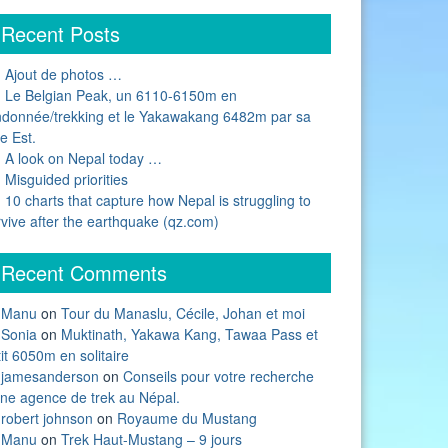
Recent Posts
Ajout de photos …
Le Belgian Peak, un 6110-6150m en
ndonnée/trekking et le Yakawakang 6482m par sa
e Est.
A look on Nepal today …
Misguided priorities
10 charts that capture how Nepal is struggling to
rvive after the earthquake (qz.com)
Recent Comments
Manu
on
Tour du Manaslu, Cécile, Johan et moi
Sonia
on
Muktinath, Yakawa Kang, Tawaa Pass et
it 6050m en solitaire
jamesanderson
on
Conseils pour votre recherche
une agence de trek au Népal.
robert johnson
on
Royaume du Mustang
Manu
on
Trek Haut-Mustang – 9 jours