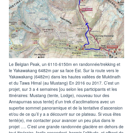
Le Belgian Peak, un 6110-6150m en randonnée/trekking et
le Yakawakang 6482m par sa face Est. Sur la route vers le
Yakawakang (6482m) dans les hautes vallées de Muktinath
et du Tawa Himal (au Mustang) En 2016 ou 2017. C’est un
projet, sur 3 a 4 semaines [ou selon les participants et les
itinéraires: Mustang (tente, Lodge), nouveau tour des
Annapurnas sous tente] d’un trek d’acclimations avec un
superbe sommet panoramique et de la tentative d’ascension
et/ou de ce qu’il y a a découvrir sur ce plateau. Si vous êtes
tenté(e), me contacter pour avancer un peu plus dans le
projet …. C’est une grande randonnée glacière en dehors de
tout itinéraire, facile cependant, hormis l’altitude, et offrant de