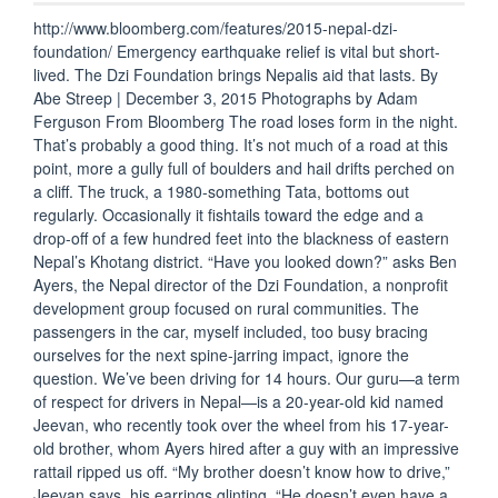
et
http://www.bloomberg.com/features/2015-nepal-dzi-
le
foundation/ Emergency earthquake relief is vital but short-
Yakawak
lived. The Dzi Foundation brings Nepalis aid that lasts. By
6482m
Abe Streep | December 3, 2015 Photographs by Adam
par
Ferguson From Bloomberg The road loses form in the night.
sa
That’s probably a good thing. It’s not much of a road at this
face
point, more a gully full of boulders and hail drifts perched on
Est.”
a cliff. The truck, a 1980-something Tata, bottoms out
regularly. Occasionally it fishtails toward the edge and a
drop-off of a few hundred feet into the blackness of eastern
Nepal’s Khotang district. “Have you looked down?” asks Ben
Ayers, the Nepal director of the Dzi Foundation, a nonprofit
development group focused on rural communities. The
passengers in the car, myself included, too busy bracing
ourselves for the next spine-jarring impact, ignore the
question. We’ve been driving for 14 hours. Our guru—a term
of respect for drivers in Nepal—is a 20-year-old kid named
Jeevan, who recently took over the wheel from his 17-year-
old brother, whom Ayers hired after a guy with an impressive
rattail ripped us off. “My brother doesn’t know how to drive,”
Jeevan says, his earrings glinting. “He doesn’t even have a