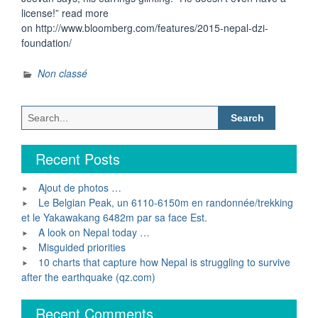
license!” read more
on http://www.bloomberg.com/features/2015-nepal-dzi-
foundation/
Non classé
Search
for:
Recent Posts
Ajout de photos …
Le Belgian Peak, un 6110-6150m en randonnée/trekking
et le Yakawakang 6482m par sa face Est.
A look on Nepal today …
Misguided priorities
10 charts that capture how Nepal is struggling to survive
after the earthquake (qz.com)
Recent Comments