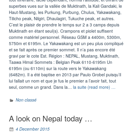
superbes vues sur la vallée de Muktinath, la Kali Gandaki, le
Haut-Mustang, les Purkung, Purbung, Chulus, Yakawakang,
Tilicho peak, Nilgiri, Dhaulagiri, Tukuche peak, et autres.
C’est le plaisir de prendre le temps sur 2 a 3 camps depuis
Muktinath en étant seul(s). Crampons et piolet suffisent
comme matériel personnel. Réseau GSM a 4400m, 5300m,
5750m et 6195m. Le Yakawakang est un peu plus compliqué
et se fait après ce premier sommet. Il n’a pas encore été
gravi par le cote Est. Région : NEPAL, Mustang, Muktinath,
Taawa Himal Sommets : Belgian Peak 6110-6195m Un
6195m (ou 6110m) sur la route vers le Yakawakang
(6482m). Il a été baptise en 2013 par Paulo Grobel puisqu’il
lui fallait un nom et que je fus le premier a l’avoir fait, tout
“Le
seul, comme un grand. Dans la…
la suite (read more) …
Belgian
Peak,
Non classé
un
6110-
A look on Nepal today …
6150m
en
4 December 2015
randonné