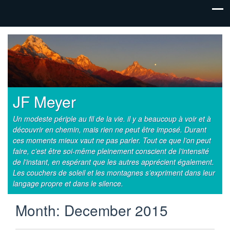
JF Meyer
Un modeste périple au fil de la vie. il y a beaucoup à voir et à
découvrir en chemin, mais rien ne peut être imposé. Durant
ces moments mieux vaut ne pas parler. Tout ce que l’on peut
faire, c’est être soi-même pleinement conscient de l’intensité
de l'instant, en espérant que les autres apprécient également.
Les couchers de soleil et les montagnes s’expriment dans leur
langage propre et dans le silence.
Month:
December 2015