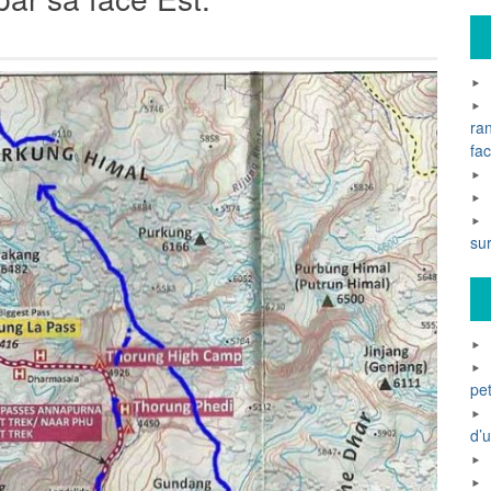
ra
fac
su
pet
d’