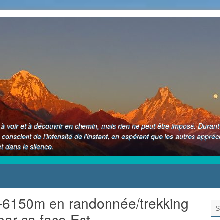
up à voir et à découvrir en chemin, mais rien ne peut être imposé. Dura
 conscient de l’intensité de l'instant, en espérant que les autres appréc
 dans le silence.
-6150m en randonnée/trekking
ar sa face Est.