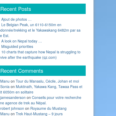
Recent Posts
Ajout de photos …
Le Belgian Peak, un 6110-6150m en
ndonnée/trekking et le Yakawakang 6482m par sa
e Est.
A look on Nepal today …
Misguided priorities
10 charts that capture how Nepal is struggling to
rvive after the earthquake (qz.com)
Recent Comments
Manu
on
Tour du Manaslu, Cécile, Johan et moi
Sonia
on
Muktinath, Yakawa Kang, Tawaa Pass et
it 6050m en solitaire
jamesanderson
on
Conseils pour votre recherche
une agence de trek au Népal.
robert johnson
on
Royaume du Mustang
Manu
on
Trek Haut-Mustang – 9 jours