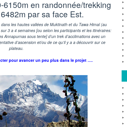
0-6150m en randonnée/trekking
 6482m par sa face Est.
 dans les hautes vallées de Muktinath et du Tawa Himal (au
ur 3 a 4 semaines [ou selon les participants et les itinéraires:
s Annapurnas sous tente] d’un trek d’acclimations avec un
ative d’ascension et/ou de ce qu’il y a a découvrir sur ce
plateau.
acter pour avancer un peu plus dans le projet ….