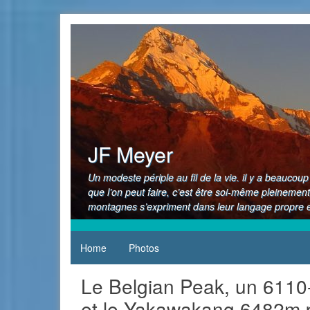
Skip
to
content
JF Meyer
Un modeste périple au fil de la vie. il y a beauco
que l’on peut faire, c’est être soi-même pleinement
montagnes s’expriment dans leur langage propre et
Home
Photos
Le Belgian Peak, un 6110
et le Yakawakang 6482m p