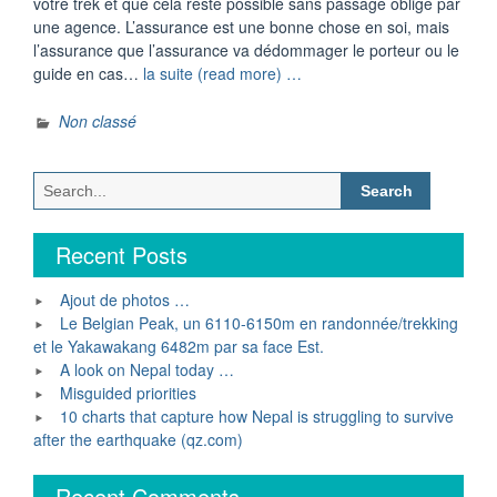
votre trek et que cela reste possible sans passage oblige par
une agence. L’assurance est une bonne chose en soi, mais
l’assurance que l’assurance va dédommager le porteur ou le
“”
guide en cas…
la suite (read more) …
Non classé
Search
for:
Recent Posts
Ajout de photos …
Le Belgian Peak, un 6110-6150m en randonnée/trekking
et le Yakawakang 6482m par sa face Est.
A look on Nepal today …
Misguided priorities
10 charts that capture how Nepal is struggling to survive
after the earthquake (qz.com)
Recent Comments