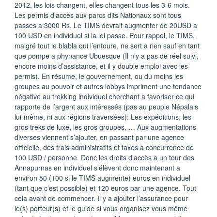
2012, les lois changent, elles changent tous les 3-6 mois.
Les permis d’accès aux parcs dits Nationaux sont tous
passes a 3000 Rs. Le TIMS devrait augmenter de 20USD a
100 USD en individuel si la loi passe. Pour rappel, le TIMS,
malgré tout le blabla qui l’entoure, ne sert a rien sauf en tant
que pompe a phynance Ubuesque (Il n’y a pas de réel suivi,
encore moins d’assistance, et il y double emploi avec les
permis). En résume, le gouvernement, ou du moins les
groupes au pouvoir et autres lobbys impriment une tendance
négative au trekking individuel cherchant a favoriser ce qui
rapporte de l’argent aux intéressés (pas au peuple Népalais
lui-même, ni aux régions traversées): Les expéditions, les
gros treks de luxe, les gros groupes, … Aux augmentations
diverses viennent s’ajouter, en passant par une agence
officielle, des frais administratifs et taxes a concurrence de
100 USD / personne. Donc les droits d’accès a un tour des
Annapurnas en individuel s’élèvent donc maintenant a
environ 50 (100 si le TIMS augmente) euros en individuel
(tant que c’est possible) et 120 euros par une agence. Tout
cela avant de commencer. Il y a ajouter l’assurance pour
le(s) porteur(s) et le guide si vous organisez vous même