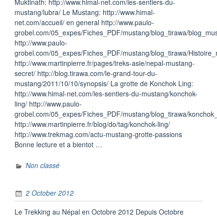
Muktinath: http://www.himal-net.com/les-sentiers-du-
mustang/lubra/ Le Mustang: http://www.himal-
net.com/accueil/ en general http://www.paulo-
grobel.com/05_expes/Fiches_PDF/mustang/blog_tirawa/blog_mus
http://www.paulo-
grobel.com/05_expes/Fiches_PDF/mustang/blog_tirawa/Histoire
http://www.martinpierre.fr/pages/treks-asie/nepal-mustang-
secret/ http://blog.tirawa.com/le-grand-tour-du-
mustang/2011/10/10/synopsis/ La grotte de Konchok Ling:
http://www.himal-net.com/les-sentiers-du-mustang/konchok-
ling/ http://www.paulo-
grobel.com/05_expes/Fiches_PDF/mustang/blog_tirawa/konchok_
http://www.martinpierre.fr/blog/do/tag/konchok-ling/
http://www.trekmag.com/actu-mustang-grotte-passions
Bonne lecture et a bientot …
Non classé
2 October 2012
Le Trekking au Népal en Octobre 2012 Depuis Octobre