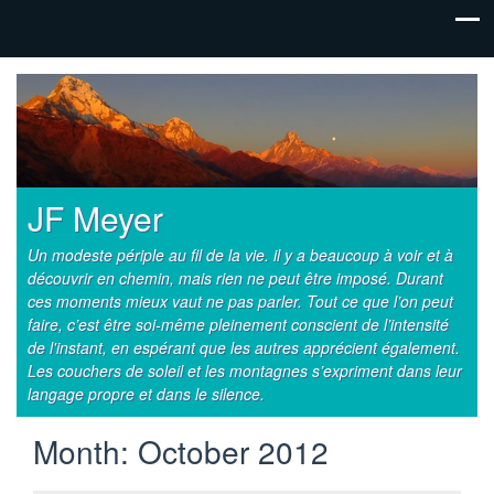
JF Meyer
Un modeste périple au fil de la vie. il y a beaucoup à voir et à
découvrir en chemin, mais rien ne peut être imposé. Durant
ces moments mieux vaut ne pas parler. Tout ce que l’on peut
faire, c’est être soi-même pleinement conscient de l’intensité
de l'instant, en espérant que les autres apprécient également.
Les couchers de soleil et les montagnes s’expriment dans leur
langage propre et dans le silence.
Month:
October 2012