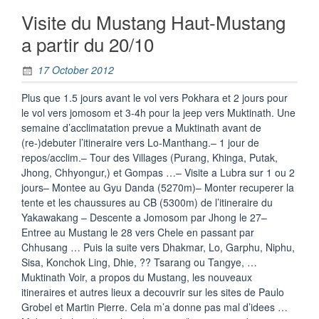
Visite du Mustang Haut-Mustang
a partir du 20/10
17 October 2012
Plus que 1.5 jours avant le vol vers Pokhara et 2 jours pour
le vol vers jomosom et 3-4h pour la jeep vers Muktinath. Une
semaine d’acclimatation prevue a Muktinath avant de
(re-)debuter l’itineraire vers Lo-Manthang.– 1 jour de
repos/acclim.– Tour des Villages (Purang, Khinga, Putak,
Jhong, Chhyongur,) et Gompas …– Visite a Lubra sur 1 ou 2
jours– Montee au Gyu Danda (5270m)– Monter recuperer la
tente et les chaussures au CB (5300m) de l’itineraire du
Yakawakang – Descente a Jomosom par Jhong le 27–
Entree au Mustang le 28 vers Chele en passant par
Chhusang … Puis la suite vers Dhakmar, Lo, Garphu, Niphu,
Sisa, Konchok Ling, Dhie, ?? Tsarang ou Tangye, …
Muktinath Voir, a propos du Mustang, les nouveaux
itineraires et autres lieux a decouvrir sur les sites de Paulo
Grobel et Martin Pierre. Cela m’a donne pas mal d’idees …