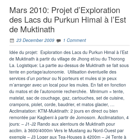
Mars 2010: Projet d’Exploration
des Lacs du Purkun Himal à l’Est
de Muktinath
23 December 2009
1 Comment
Idée du projet: Exploration des Lacs du Purkun Himal à l’Est
de Muktinath à partir du village de Jhong et/ou du Thorong
La. Logistique: La partie au-dessus de Muktinath se fait sous
tente en portage/autonomie. Utilisation éventuelle des
services d’un porteur ou N porteurs et mules si je peux
m’arranger avec un local pour les mules. En fait en fonction
du matos et de l’autonomie recherchée. Minimum = tente,
matelat, sac de couchage, gaz, cartouches, set de cuisine,
crampons, piolet, corde, baudrier, et matos glacier, …
Acclimatation: KTM-Muktinath: 2 jours en direct ou bien
remontée par Kagbeni à partir de Jomosom. Acclimatation, 4
jours: – J1-J2 Rando aux alentours de Muktinath pour
acclim. à 3600/4000m Vers le Mustang au Nord-Ouest par
exemple – J3 Loger aux Tea-Houses à 4200m – J4 Tente à