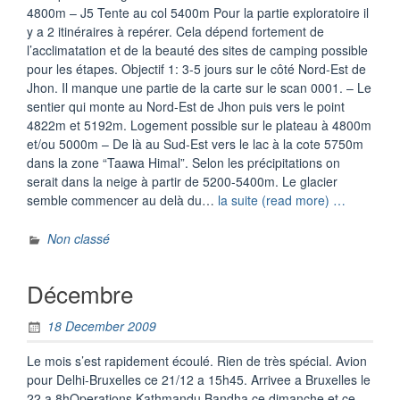
4800m – J5 Tente au col 5400m Pour la partie exploratoire il
y a 2 itinéraires à repérer. Cela dépend fortement de
l’acclimatation et de la beauté des sites de camping possible
pour les étapes. Objectif 1: 3-5 jours sur le côté Nord-Est de
Jhon. Il manque une partie de la carte sur le scan 0001. – Le
sentier qui monte au Nord-Est de Jhon puis vers le point
4822m et 5192m. Logement possible sur le plateau à 4800m
et/ou 5000m – De là au Sud-Est vers le lac à la cote 5750m
dans la zone “Taawa Himal”. Selon les précipitations on
serait dans la neige à partir de 5200-5400m. Le glacier
“Mars
semble commencer au delà du…
la suite (read more) …
2010:
Projet
Non classé
d’Explora
des
Décembre
Lacs
du
18 December 2009
Purkun
Himal
Le mois s’est rapidement écoulé. Rien de très spécial. Avion
à
pour Delhi-Bruxelles ce 21/12 a 15h45. Arrivee a Bruxelles le
l’Est
22 a 8hOperations Kathmandu Bandha ce dimanche et ce