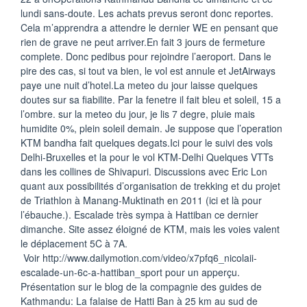
de
lundi sans-doute. Les achats prevus seront donc reportes.
Muktinath
Cela m’apprendra a attendre le dernier WE en pensant que
rien de grave ne peut arriver.En fait 3 jours de fermeture
complete. Donc pedibus pour rejoindre l’aeroport. Dans le
pire des cas, si tout va bien, le vol est annule et JetAirways
paye une nuit d’hotel.La meteo du jour laisse quelques
doutes sur sa fiabilite. Par la fenetre il fait bleu et soleil, 15 a
l’ombre. sur la meteo du jour, je lis 7 degre, pluie mais
humidite 0%, plein soleil demain. Je suppose que l’operation
KTM bandha fait quelques degats.Ici pour le suivi des vols
Delhi-Bruxelles et la pour le vol KTM-Delhi Quelques VTTs
dans les collines de Shivapuri. Discussions avec Eric Lon
quant aux possibilités d’organisation de trekking et du projet
de Triathlon à Manang-Muktinath en 2011 (ici et là pour
l’ébauche.). Escalade très sympa à Hattiban ce dernier
dimanche. Site assez éloigné de KTM, mais les voies valent
le déplacement 5C à 7A.
Voir http://www.dailymotion.com/video/x7pfq6_nicolaii-
escalade-un-6c-a-hattiban_sport pour un apperçu.
Présentation sur le blog de la compagnie des guides de
Kathmandu: La falaise de Hatti Ban à 25 km au sud de