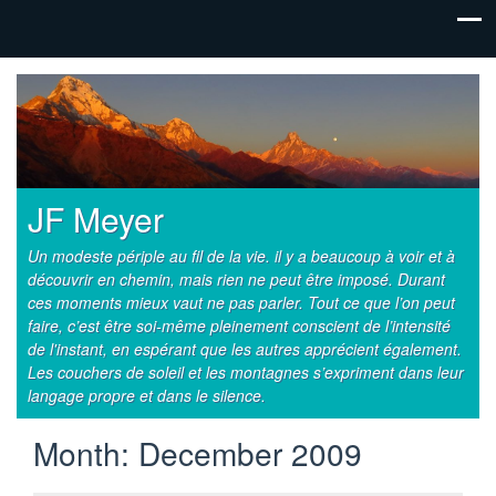
JF Meyer
Un modeste périple au fil de la vie. il y a beaucoup à voir et à
découvrir en chemin, mais rien ne peut être imposé. Durant
ces moments mieux vaut ne pas parler. Tout ce que l’on peut
faire, c’est être soi-même pleinement conscient de l’intensité
de l'instant, en espérant que les autres apprécient également.
Les couchers de soleil et les montagnes s’expriment dans leur
langage propre et dans le silence.
Month:
December 2009