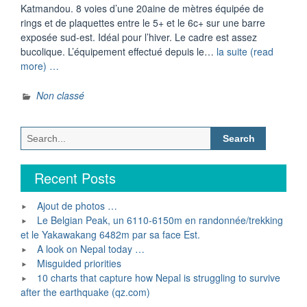
Katmandou. 8 voies d’une 20aine de mètres équipée de
rings et de plaquettes entre le 5+ et le 6c+ sur une barre
exposée sud-est. Idéal pour l’hiver. Le cadre est assez
bucolique. L’équipement effectué depuis le…
la suite (read
“Décembre”
more) …
Non classé
Search
for:
Recent Posts
Ajout de photos …
Le Belgian Peak, un 6110-6150m en randonnée/trekking
et le Yakawakang 6482m par sa face Est.
A look on Nepal today …
Misguided priorities
10 charts that capture how Nepal is struggling to survive
after the earthquake (qz.com)