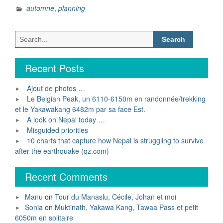
automne
,
planning
Search
for:
Recent Posts
Ajout de photos …
Le Belgian Peak, un 6110-6150m en randonnée/trekking
et le Yakawakang 6482m par sa face Est.
A look on Nepal today …
Misguided priorities
10 charts that capture how Nepal is struggling to survive
after the earthquake (qz.com)
Recent Comments
Manu
on
Tour du Manaslu, Cécile, Johan et moi
Sonia
on
Muktinath, Yakawa Kang, Tawaa Pass et petit
6050m en solitaire