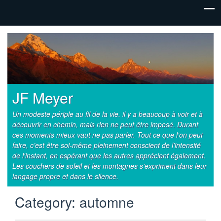
JF Meyer
Un modeste périple au fil de la vie. il y a beaucoup à voir et à
découvrir en chemin, mais rien ne peut être imposé. Durant
ces moments mieux vaut ne pas parler. Tout ce que l’on peut
faire, c’est être soi-même pleinement conscient de l’intensité
de l'instant, en espérant que les autres apprécient également.
Les couchers de soleil et les montagnes s’expriment dans leur
langage propre et dans le silence.
Category:
automne