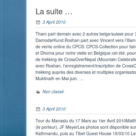
La suite …
3 April 2010
Tham part demain avec 2 autres belge/suisse pour 
DamodarKund.Roshan part avec Vincent vers l’Illam 
de vente online du CPCS: CPCS-Collection pour faire
et Dhoma pour notre visite en Belgique cet été. pour 
de trekking de CrossOverNepal (Mountain Celebration)
avec Roshan, l’enregistrement/inscription de Cross
trekking auprès des diverses et multiples organisat
Muktinath en Mai-juin. …
Non classé
3 April 2010
Tour du Manaslu du 17 Mars au 1ier Avril 2010Matth
(le porteur), JF MeyerLes photos sont disponible su
Kathmandu, puis au Tibet Guest House 15/03/10 Les 