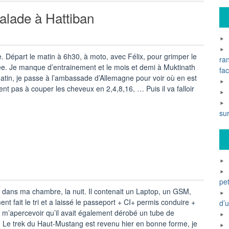
lade à Hattiban
 Départ le matin à 6h30, à moto, avec Félix, pour grimper le
ra
rnée. Je manque d’entrainement et le mois et demi à Muktinath
fac
atin, je passe à l’ambassade d’Allemagne pour voir où en est
t pas à couper les cheveux en 2,4,8,16, … Puis il va falloir
su
pet
 dans ma chambre, la nuit. Il contenait un Laptop, un GSM,
t fait le tri et a laissé le passeport + CI+ permis conduire +
d’
m’apercevoir qu’il avait également dérobé un tube de
é. Le trek du Haut-Mustang est revenu hier en bonne forme, je