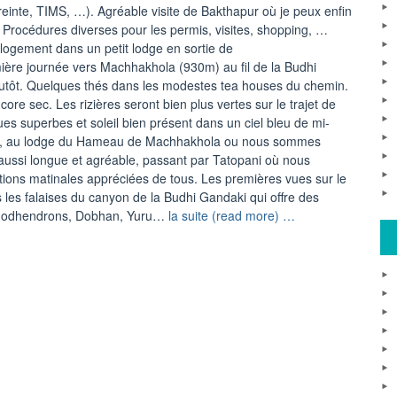
einte, TIMS, …). Agréable visite de Bakthapur où je peux enfin
0 Procédures diverses pour les permis, visites, shopping, …
logement dans un petit lodge en sortie de
ière journée vers Machhakhola (930m) au fil de la Budhi
lutôt. Quelques thés dans les modestes tea houses du chemin.
encore sec. Les rizières seront bien plus vertes sur le trajet de
s superbes et soleil bien présent dans un ciel bleu de mi-
élargit, au lodge du Hameau de Machhakhola ou nous sommes
aussi longue et agréable, passant par Tatopani où nous
tions matinales appréciées de tous. Les premières vues sur le
 les falaises du canyon de la Budhi Gandaki qui offre des
“”
ododhendrons, Dobhan, Yuru…
la suite (read more) …