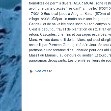
formalités de permis divers (ACAP, MCAP, zone restr
avoir une carte d’accès “résidant” annuelle.16/03/1
17/03/10 Bus local jusqu’à Arughat Bazar (570m) et 
village18/03/10Départ le matin pour une longue pem
Gandaki et de sa vallée encaissée ou son canyon p
C’est le début du travail de plantation du riz. Il fait 
retour. Cascades, chemins et passages escarpés, vue
Mars. Arrivée dans le lit de la rivière, qui s’est 
accueilli par Purnima Gurung 19/03/10Journée tout 
profitons d’une fontaine d’eau chaude pour des ablu
Massif du Manaslu au détours du sentier. Et toujours
panoramas dépaysants. Les premières fleurs de r
Non classé