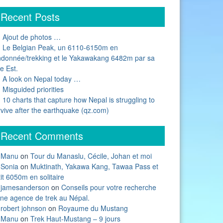
Recent Posts
Ajout de photos …
Le Belgian Peak, un 6110-6150m en
ndonnée/trekking et le Yakawakang 6482m par sa
e Est.
A look on Nepal today …
Misguided priorities
10 charts that capture how Nepal is struggling to
rvive after the earthquake (qz.com)
Recent Comments
Manu
on
Tour du Manaslu, Cécile, Johan et moi
Sonia
on
Muktinath, Yakawa Kang, Tawaa Pass et
it 6050m en solitaire
jamesanderson
on
Conseils pour votre recherche
une agence de trek au Népal.
robert johnson
on
Royaume du Mustang
Manu
on
Trek Haut-Mustang – 9 jours