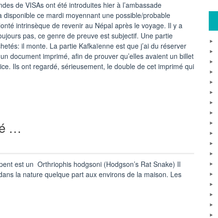
ndes de VISAs ont été introduites hier à l’ambassade
a disponible ce mardi moyennant une possible/probable
lonté intrinsèque de revenir au Népal après le voyage. Il y a
oujours pas, ce genre de preuve est subjectif. Une partie
chetés: il monte. La partie Kafkaïenne est que j’ai du réserver
r un document imprimé, afin de prouver qu’elles avaient un billet
ctice. Ils ont regardé, sérieusement, le double de cet imprimé qui
fé …
rpent est un Orthriophis hodgsoni (Hodgson’s Rat Snake) Il
 dans la nature quelque part aux environs de la maison. Les