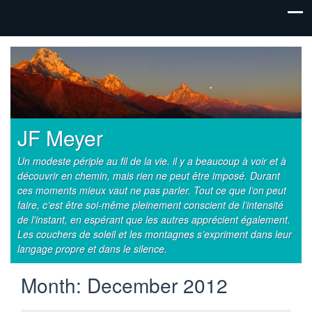
JF Meyer
Un modeste périple au fil de la vie. il y a beaucoup à voir et à
découvrir en chemin, mais rien ne peut être imposé. Durant
ces moments mieux vaut ne pas parler. Tout ce que l’on peut
faire, c’est être soi-même pleinement conscient de l’intensité
de l'instant, en espérant que les autres apprécient également.
Les couchers de soleil et les montagnes s’expriment dans leur
langage propre et dans le silence.
Month:
December 2012