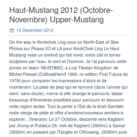
Haut-Mustang 2012 (Octobre-
Novembre) Upper-Mustang
15 December 2012
On the way to Konkchok Ling cave on North-East of Sisa
Photos sur Picasa ICI et LA pour KonkChok Ling Le Haut
Mustang reste un endroit qui fait rever, entre ciel et terres
sculptees par l’eau, le vent et l’homme. Je l’ai parcouru cette
annee en lisant “MUSTANG, a Lost Tibetan Kingdom’ de
Michel Peissel (Collins&Harvil 1968, re-edition First Futura de
1979) pour comparer les impressions d’alors et de
maintenant. La piste de jeep qui se termine (dans l’annee qui
vient, sans doute), meme si elle change le parcours, laisse
beaucoup d’itineraires possibles pour parcourir et decouvrir
cette region isolee. Tout la partie a l’Est de la khali Gandaki
reste vierge de piste et offre d’anciens/nouveaux sentiers a
explorer…Itineraire: Le 27 Octobre, descente vers Kagbeni
par Jhong et PutakLe 28, trek de Kagbeni (2800m) à Samar
(3620m) en passant par lTangbe et Chhusang. (3050m) puis