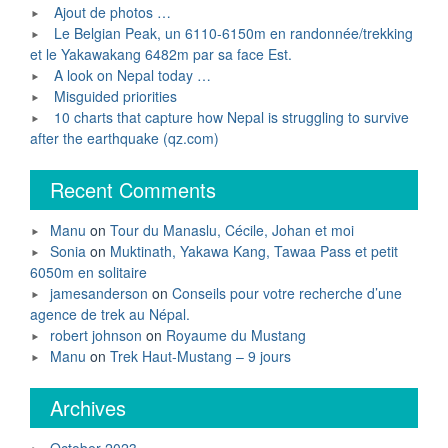
Ajout de photos …
Le Belgian Peak, un 6110-6150m en randonnée/trekking
et le Yakawakang 6482m par sa face Est.
A look on Nepal today …
Misguided priorities
10 charts that capture how Nepal is struggling to survive
after the earthquake (qz.com)
Recent Comments
Manu
on
Tour du Manaslu, Cécile, Johan et moi
Sonia
on
Muktinath, Yakawa Kang, Tawaa Pass et petit
6050m en solitaire
jamesanderson
on
Conseils pour votre recherche d’une
agence de trek au Népal.
robert johnson
on
Royaume du Mustang
Manu
on
Trek Haut-Mustang – 9 jours
Archives