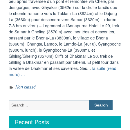
peu après traversée d’un pont et remontée via Chele, par
des gorges, avec Ghyakar (3562m) sur la droite tandis que
le chemin remonte vers le Taklam-La (3624m) et le Dajong-
La (3660m) pour descendre vers Samar (3620m) – (durée:
7-8 hrs environ) – Logement a l’Annapurna Hotel.Le 29, trek
de Samar à Gheling (3570m) avec montées et descentes,
passant par le Bhena-La (3830m), le village de Bhena
(3860m), Chungsi, Lamdo, le Lamdo-La (4010), Syangboche
(3800m, lunch), le Syangboche-La (3900m), et
Ghiling/Gheling (3570m) Cliffs of Dhakmar Le 30, trek de
Ghiling à Dhakmar en passant par Ghemi. Et petit tour dans
la vallee de Dhakmar et ses cavernes. Ses…
la suite (read
“Haut-
more) …
Mustang
2012
Non classé
(Octobre-
Novembre)
Search
Upper-
for:
Mustang”
Recent Posts