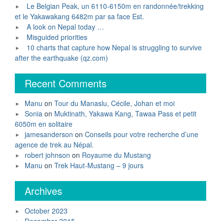
Le Belgian Peak, un 6110-6150m en randonnée/trekking
et le Yakawakang 6482m par sa face Est.
A look on Nepal today …
Misguided priorities
10 charts that capture how Nepal is struggling to survive
after the earthquake (qz.com)
Recent Comments
Manu
on
Tour du Manaslu, Cécile, Johan et moi
Sonia
on
Muktinath, Yakawa Kang, Tawaa Pass et petit
6050m en solitaire
jamesanderson
on
Conseils pour votre recherche d’une
agence de trek au Népal.
robert johnson
on
Royaume du Mustang
Manu
on
Trek Haut-Mustang – 9 jours
Archives
October 2023