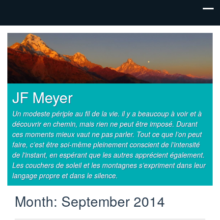
JF Meyer
Un modeste périple au fil de la vie. il y a beaucoup à voir et à
découvrir en chemin, mais rien ne peut être imposé. Durant
ces moments mieux vaut ne pas parler. Tout ce que l’on peut
faire, c’est être soi-même pleinement conscient de l’intensité
de l'instant, en espérant que les autres apprécient également.
Les couchers de soleil et les montagnes s’expriment dans leur
langage propre et dans le silence.
Month:
September 2014