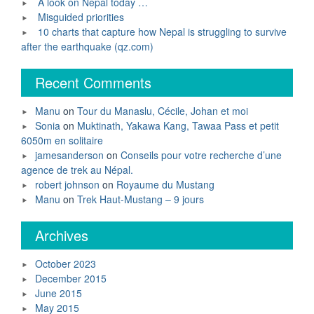
A look on Nepal today …
Misguided priorities
10 charts that capture how Nepal is struggling to survive
after the earthquake (qz.com)
Recent Comments
Manu
on
Tour du Manaslu, Cécile, Johan et moi
Sonia
on
Muktinath, Yakawa Kang, Tawaa Pass et petit
6050m en solitaire
jamesanderson
on
Conseils pour votre recherche d’une
agence de trek au Népal.
robert johnson
on
Royaume du Mustang
Manu
on
Trek Haut-Mustang – 9 jours
Archives
October 2023
December 2015
June 2015
May 2015