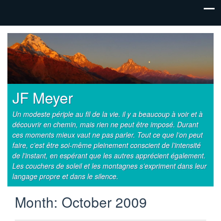
JF Meyer
Un modeste périple au fil de la vie. il y a beaucoup à voir et à
découvrir en chemin, mais rien ne peut être imposé. Durant
ces moments mieux vaut ne pas parler. Tout ce que l’on peut
faire, c’est être soi-même pleinement conscient de l’intensité
de l'instant, en espérant que les autres apprécient également.
Les couchers de soleil et les montagnes s’expriment dans leur
langage propre et dans le silence.
Month:
October 2009