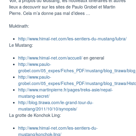
Voir, a propos du Mustang, les nouveaux itineraires et autres
lieux a decouvrir sur les sites de Paulo Grobel et Martin
Pierre. Cela m’a donne pas mal d’idees …
Muktinath:
http://www.himal-net.com/les-sentiers-du-mustang/lubra/
Le Mustang:
http://www.himal-net.com/accueil/
en general
http://www.paulo-
grobel.com/05_expes/Fiches_PDF/mustang/blog_tirawa/blog
http://www.paulo-
grobel.com/05_expes/Fiches_PDF/mustang/blog_tirawa/Hist
http://www.martinpierre.fr/pages/treks-asie/nepal-
mustang-secret/
http://blog.tirawa.com/le-grand-tour-du-
mustang/2011/10/10/synopsis/
La grotte de Konchok Ling:
http://www.himal-net.com/les-sentiers-du-
mustang/konchok-ling/