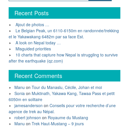
for:
Recent Posts
Ajout de photos …
Le Belgian Peak, un 6110-6150m en randonnée/trekking
et le Yakawakang 6482m par sa face Est.
A look on Nepal today …
Misguided priorities
10 charts that capture how Nepal is struggling to survive
after the earthquake (qz.com)
Recent Comments
Manu
on
Tour du Manaslu, Cécile, Johan et moi
Sonia
on
Muktinath, Yakawa Kang, Tawaa Pass et petit
6050m en solitaire
jamesanderson
on
Conseils pour votre recherche d’une
agence de trek au Népal.
robert johnson
on
Royaume du Mustang
Manu
on
Trek Haut-Mustang – 9 jours