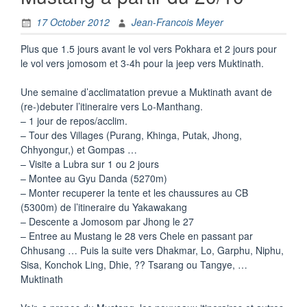
17 October 2012
Jean-Francois Meyer
Plus que 1.5 jours avant le vol vers Pokhara et 2 jours pour
le vol vers jomosom et 3-4h pour la jeep vers Muktinath.
Une semaine d’acclimatation prevue a Muktinath avant de
(re-)debuter l’itineraire vers Lo-Manthang.
– 1 jour de repos/acclim.
– Tour des Villages (Purang, Khinga, Putak, Jhong,
Chhyongur,) et Gompas …
– Visite a Lubra sur 1 ou 2 jours
– Montee au Gyu Danda (5270m)
– Monter recuperer la tente et les chaussures au CB
(5300m) de l’itineraire du Yakawakang
– Descente a Jomosom par Jhong le 27
– Entree au Mustang le 28 vers Chele en passant par
Chhusang … Puis la suite vers Dhakmar, Lo, Garphu, Niphu,
Sisa, Konchok Ling, Dhie, ?? Tsarang ou Tangye, …
Muktinath