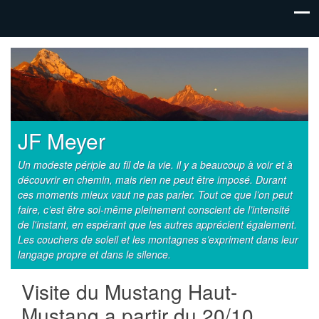
JF Meyer
Un modeste périple au fil de la vie. il y a beaucoup à voir et à
découvrir en chemin, mais rien ne peut être imposé. Durant
ces moments mieux vaut ne pas parler. Tout ce que l’on peut
faire, c’est être soi-même pleinement conscient de l’intensité
de l'instant, en espérant que les autres apprécient également.
Les couchers de soleil et les montagnes s’expriment dans leur
langage propre et dans le silence.
Visite du Mustang Haut-
Mustang a partir du 20/10