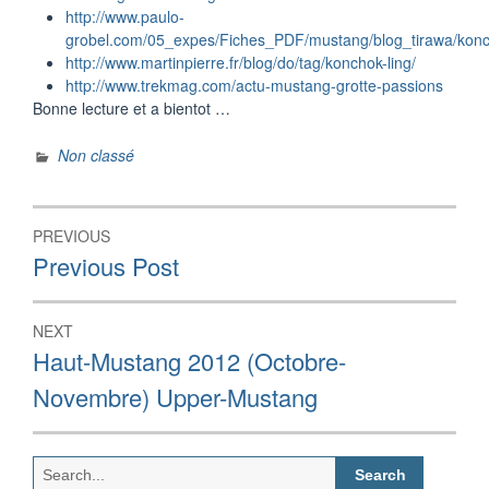
http://www.paulo-
grobel.com/05_expes/Fiches_PDF/mustang/blog_tirawa/konc
http://www.martinpierre.fr/blog/do/tag/konchok-ling/
http://www.trekmag.com/actu-mustang-grotte-passions
Bonne lecture et a bientot …
Non classé
Post
PREVIOUS
navigation
Previous
Previous Post
post:
NEXT
Next
Haut-Mustang 2012 (Octobre-
post:
Novembre) Upper-Mustang
Search