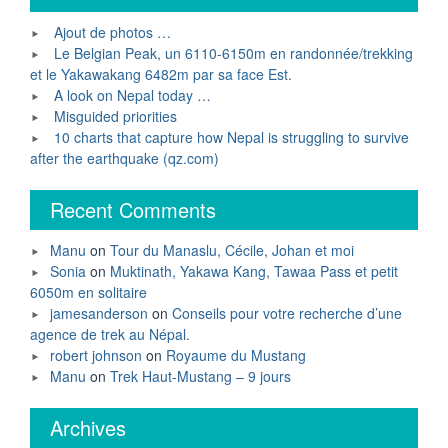
Ajout de photos …
Le Belgian Peak, un 6110-6150m en randonnée/trekking
et le Yakawakang 6482m par sa face Est.
A look on Nepal today …
Misguided priorities
10 charts that capture how Nepal is struggling to survive
after the earthquake (qz.com)
Recent Comments
Manu
on
Tour du Manaslu, Cécile, Johan et moi
Sonia
on
Muktinath, Yakawa Kang, Tawaa Pass et petit
6050m en solitaire
jamesanderson
on
Conseils pour votre recherche d’une
agence de trek au Népal.
robert johnson
on
Royaume du Mustang
Manu
on
Trek Haut-Mustang – 9 jours
Archives