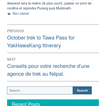
descend vers la rivière (le plus court), passer un pont de
rondins et rejoindre Purang puis Muktinath.
Non classé
Post
PREVIOUS
navigation
Previous
October trek to Tawa Pass for
post:
YakHawaKang Itinerary
NEXT
Next
Conseils pour votre recherche d’une
post:
agence de trek au Népal.
Search
for:
Recent Posts