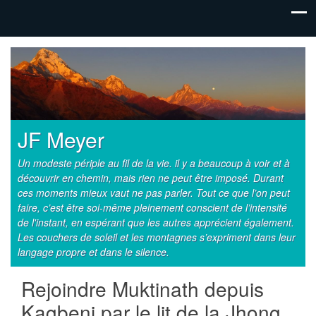
JF Meyer
Un modeste périple au fil de la vie. il y a beaucoup à voir et à
découvrir en chemin, mais rien ne peut être imposé. Durant
ces moments mieux vaut ne pas parler. Tout ce que l’on peut
faire, c’est être soi-même pleinement conscient de l’intensité
de l'instant, en espérant que les autres apprécient également.
Les couchers de soleil et les montagnes s’expriment dans leur
langage propre et dans le silence.
Rejoindre Muktinath depuis
Kagbeni par le lit de la Jhong