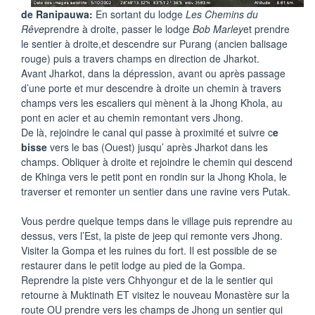
de Ranipauwa:
En sortant du lodge
Les Chemins du
Rêve
prendre à droite, passer le lodge
Bob Marley
et prendre
le sentier à droite,et descendre sur Purang (ancien balisage
rouge) puis a travers champs en direction de Jharkot.
Avant Jharkot, dans la dépression, avant ou après passage
d’une porte et mur descendre à droite un chemin à travers
champs vers les escaliers qui mènent à la Jhong Khola, au
pont en acier et au chemin remontant vers Jhong.
De là, rejoindre le canal qui passe à proximité et suivre c
e
bisse
vers le bas (Ouest) jusqu’ après Jharkot dans les
champs. Obliquer à droite et rejoindre le chemin qui descend
de Khinga vers le petit pont en rondin sur la Jhong Khola, le
traverser et remonter un sentier dans une ravine vers Putak.
Vous perdre quelque temps dans le village puis reprendre au
dessus, vers l’Est, la piste de jeep qui remonte vers Jhong.
Visiter la Gompa et les ruines du fort. Il est possible de se
restaurer dans le petit lodge au pied de la Gompa.
Reprendre la piste vers Chhyongur et de la le sentier qui
retourne à Muktinath ET visitez le nouveau Monastère sur la
route OU prendre vers les champs de Jhong un sentier qui