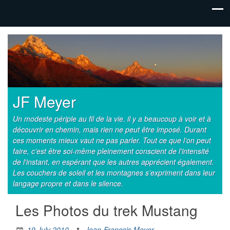
JF Meyer
Un modeste périple au fil de la vie. il y a beaucoup à voir et à
découvrir en chemin, mais rien ne peut être imposé. Durant
ces moments mieux vaut ne pas parler. Tout ce que l’on peut
faire, c’est être soi-même pleinement conscient de l’intensité
de l'instant, en espérant que les autres apprécient également.
Les couchers de soleil et les montagnes s’expriment dans leur
langage propre et dans le silence.
Les Photos du trek Mustang
19 July 2010
Jean-Francois Meyer