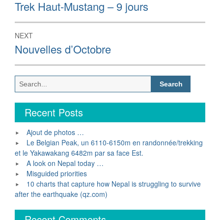
navigation
Previous
Trek Haut-Mustang – 9 jours
post:
NEXT
Next
Nouvelles d’Octobre
post:
Search
for:
Recent Posts
Ajout de photos …
Le Belgian Peak, un 6110-6150m en randonnée/trekking
et le Yakawakang 6482m par sa face Est.
A look on Nepal today …
Misguided priorities
10 charts that capture how Nepal is struggling to survive
after the earthquake (qz.com)
Recent Comments