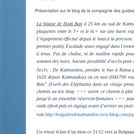
Présentation sur le blog de la compagnie des guid
La falaise de Hatti Ban
à 25 km au sud de Katman
plaquettes entre le 5+ et le 6c+ sur une barre exp
L’équipement effectué depuis le haut à la perceuse 
premier point). Escalade assez engagé dans l’ense
à trous. Pas de chaîne, ni de maillon rapide pou
sommet des voies. Aucune possibilité d’accès pour a
Accès : De Katmandou, prendre le bus à Ratna pa
1h20 depuis Katmandou) ou en taxi (600/700 roup
Ban” (Forêt des Eléphants) dans un virage pro
chemin au tea shop. >>> suivre ce chemin à plat 
jusqu’à un ensemble réservoir/fontaines >>> juste
raide (droit puis en zigzag) avant d’arriver au pied 
voir
http://lesguidesdekatmandou.over-blog.com/pa
Un retour éclair d’un mois ce 21/12 vers la Belgiqu