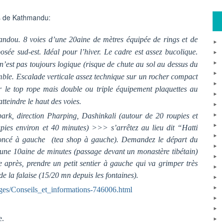
es de Kathmandu:
dou. 8 voies d’une 20aine de mètres équipée de rings et de
osée sud-est. Idéal pour l’hiver. Le cadre est assez bucolique.
n’est pas toujours logique (risque de chute au sol au dessus du
mble. Escalade verticale assez technique sur un rocher compact
r le top rope mais double ou triple équipement plaquettes au
tteindre le haut des voies.
rk, direction Pharping, Dashinkali (autour de 20 roupies et
ies environ et 40 minutes) >>> s’arrêtez au lieu dit “Hatti
noncé à gauche (tea shop à gauche). Demandez le départ du
une 10aine de minutes (passage devant un monastère tibétain)
 après, prendre un petit sentier à gauche qui va grimper très
de la falaise (15/20 mn depuis les fontaines).
ges/Conseils_et_informations-746006.html
e.