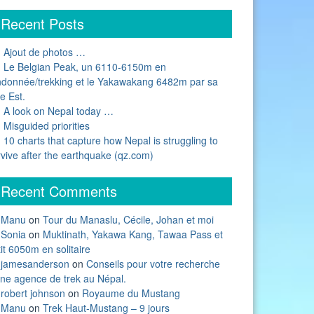
Recent Posts
Ajout de photos …
Le Belgian Peak, un 6110-6150m en
ndonnée/trekking et le Yakawakang 6482m par sa
e Est.
A look on Nepal today …
Misguided priorities
10 charts that capture how Nepal is struggling to
rvive after the earthquake (qz.com)
Recent Comments
Manu
on
Tour du Manaslu, Cécile, Johan et moi
Sonia
on
Muktinath, Yakawa Kang, Tawaa Pass et
it 6050m en solitaire
jamesanderson
on
Conseils pour votre recherche
une agence de trek au Népal.
robert johnson
on
Royaume du Mustang
Manu
on
Trek Haut-Mustang – 9 jours