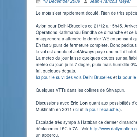
18 December 2009
Jean-Francois Meyer
Le mois s’est rapidement écoulé. Rien de très spécia
Avion pour Delhi-Bruxelles ce 21/12 a 15h45. Arrivee
Operations Kathmandu Bandha ce dimanche et ce lun
m’apprendra a attendre le dernier WE en pensant que
En fait 3 jours de fermeture complete. Donc pedibus p
le vol est annule et JetAirways paye une nuit d’hotel.
La meteo du jour laisse quelques doutes sur sa fiabilite
meteo du jour, je lis 7 degre, pluie mais humidite 
fait quelques degats.
Ici pour le suivi des vols Delhi-Bruxelles
et
la pour l
Quelques VTTs dans les collines de Shivapuri.
Discussions avec
Eric Lon
quant aux possibilités d’
Muktinath en 2011 (
ici
et
là pour l’ébauche.
).
Escalade très sympa à Hattiban ce dernier dimanche.
déplacement 5C à 7A. Voir
http://www.dailymotion.
un apperçu.