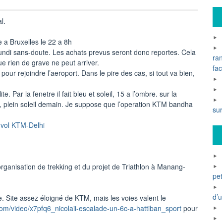
l.
 a Bruxelles le 22 a 8h
di sans-doute. Les achats prevus seront donc reportes. Cela
ra
 rien de grave ne peut arriver.
fac
our rejoindre l’aeroport. Dans le pire des cas, si tout va bien,
. Par la fenetre il fait bleu et soleil, 15 a l’ombre. sur la
0%, plein soleil demain. Je suppose que l’operation KTM bandha
su
e vol KTM-Delhi
organisation de trekking et du projet de Triathlon à Manang-
pet
d’
 Site assez éloigné de KTM, mais les voies valent le
com/video/x7pfq6_nicolaii-escalade-un-6c-a-hattiban_sport
pour