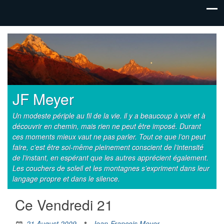
JF Meyer
Un modeste périple au fil de la vie. il y a beaucoup à voir et à
découvrir en chemin, mais rien ne peut être imposé. Durant
ces moments mieux vaut ne pas parler. Tout ce que l’on peut
faire, c’est être soi-même pleinement conscient de l’intensité
de l'instant, en espérant que les autres apprécient également.
Les couchers de soleil et les montagnes s’expriment dans leur
langage propre et dans le silence.
Ce Vendredi 21
21 August 2009
Jean-Francois Meyer