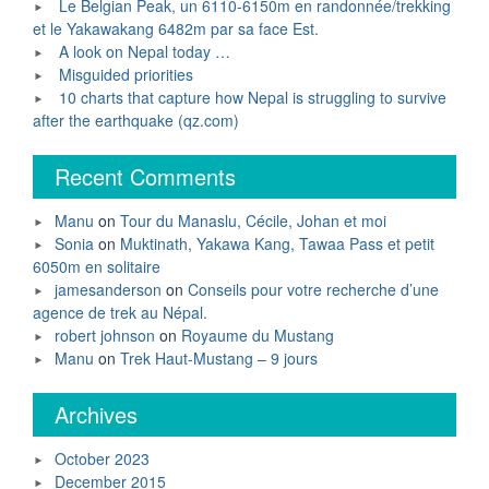
Le Belgian Peak, un 6110-6150m en randonnée/trekking
et le Yakawakang 6482m par sa face Est.
A look on Nepal today …
Misguided priorities
10 charts that capture how Nepal is struggling to survive
after the earthquake (qz.com)
Recent Comments
Manu
on
Tour du Manaslu, Cécile, Johan et moi
Sonia
on
Muktinath, Yakawa Kang, Tawaa Pass et petit
6050m en solitaire
jamesanderson
on
Conseils pour votre recherche d’une
agence de trek au Népal.
robert johnson
on
Royaume du Mustang
Manu
on
Trek Haut-Mustang – 9 jours
Archives
October 2023
December 2015