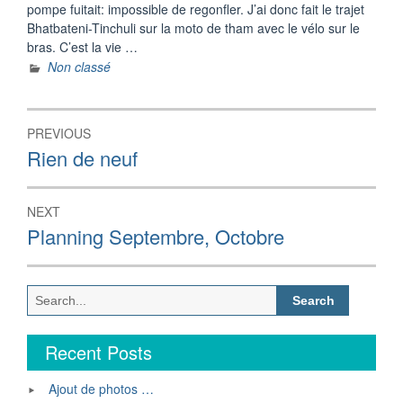
pompe fuitait: impossible de regonfler. J’ai donc fait le trajet
Bhatbateni-Tinchuli sur la moto de tham avec le vélo sur le
bras. C’est la vie …
Non classé
Post
PREVIOUS
navigation
Previous
Rien de neuf
post:
NEXT
Next
Planning Septembre, Octobre
post:
Search
for:
Recent Posts
Ajout de photos …