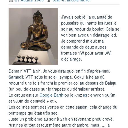
J’avais oublié, la quantité de
poussière qui hante les rues le
soir au retour du boulot. Cela se
voit bien avec un éclairage led.
Je comprend mieux ma
demande de deux autres
frontales 1W pour avoir 3W
d’éclairage.
Demain VTT à 9h. Je vous dirai quoi en fin d’après-midi.
Samedi:
VTT sous le soleil, sympa. Gokul à hélas dû
retourné une fois franchi le premier col au dessus de Balaju
(un peu de casse sur le trapèze du dérailleur arrière).
Le circuit est sur
Google Earth
ou le kmz
ici
: environ 56Km
et 900m de dénivelé + et -.
Les collines sont très vertes en cette saison, cela change du
printemps qui était très sec.
Juste un problème au soir à 21h en revenant: pneu crevé,
rustines et tout et tout même autre chambre, mais …, la