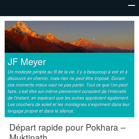
JF Meyer
Un modeste périple au fil de la vie. il y a beaucoup à voir et à
découvrir en chemin, mais rien ne peut être imposé. Durant
ces moments mieux vaut ne pas parler. Tout ce que l’on peut
faire, c’est être soi-même pleinement conscient de l’intensité
de l'instant, en espérant que les autres apprécient également.
Les couchers de soleil et les montagnes s’expriment dans leur
langage propre et dans le silence.
Départ rapide pour Pokhara –
Muktinath