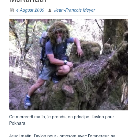
4 August 2009
Jean-Francois Meyer
Ce
mercredi
matin
,
je
prends
, en
principe
,
l’avion
pour
Pokhara
.
Jeudi
matin
,
l’avion
pour
Jomosom
avec
l’empereur
,
sa