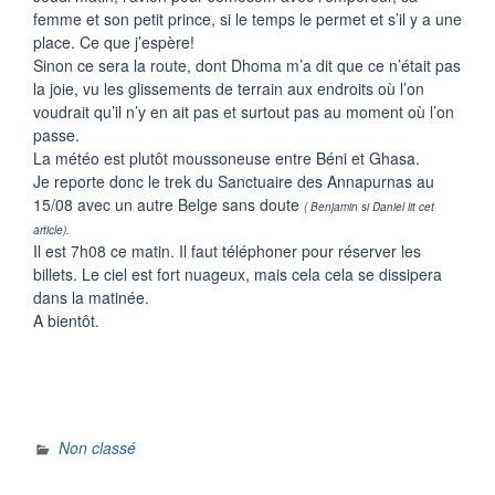
femme
et
son
petit
prince,
si
le
temps
le
permet
et
s’il
y a
une
place. Ce
que
j’espère
!
Sinon
ce
sera
la route,
dont
Dhoma
m’a
dit
que
ce
n’était
pas
la
joie
,
vu
les
glissements
de
terrain aux
endroits
où
l’on
voudrait
qu’il
n’y
en
ait
pas
et
surtout
pas
au
moment
où
l’on
passe.
La
météo
est
plutôt
moussoneuse
entre
Béni
et
Ghasa
.
Je
reporte
donc
le
trek
du
Sanctuaire
des
Annapurnas
au
15/08
avec
un
autre
Belge
sans
doute
( Benjamin
si
Daniel lit
cet
article).
Il est 7h08 ce matin. Il faut téléphoner pour réserver les
billets. Le ciel est fort nuageux, mais cela cela se dissipera
dans la matinée.
A bientôt.
Non classé