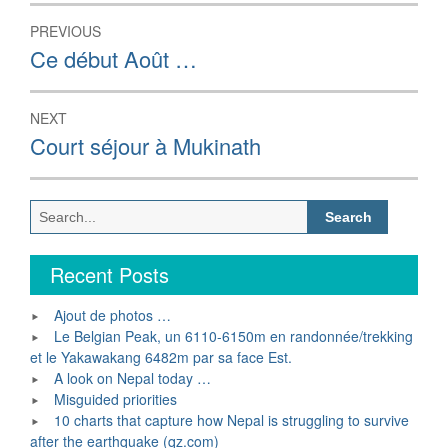
Post
PREVIOUS
navigation
Previous
Ce début Août …
post:
NEXT
Next
Court séjour à Mukinath
post:
Search
for:
Recent Posts
Ajout de photos …
Le Belgian Peak, un 6110-6150m en randonnée/trekking
et le Yakawakang 6482m par sa face Est.
A look on Nepal today …
Misguided priorities
10 charts that capture how Nepal is struggling to survive
after the earthquake (qz.com)