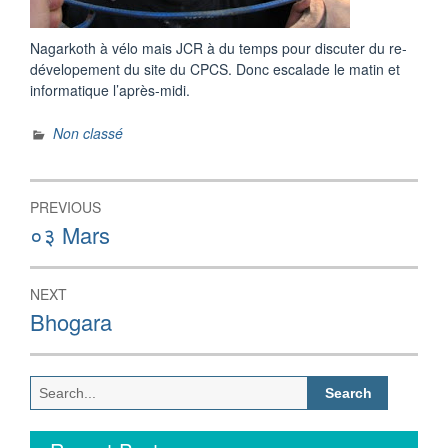
Nagarkoth à vélo mais JCR à du temps pour discuter du re-
dévelopement du site du CPCS. Donc escalade le matin et
informatique l’après-midi.
Non classé
Post
PREVIOUS
navigation
Previous
०३ Mars
post:
NEXT
Next
Bhogara
post:
Search
for: