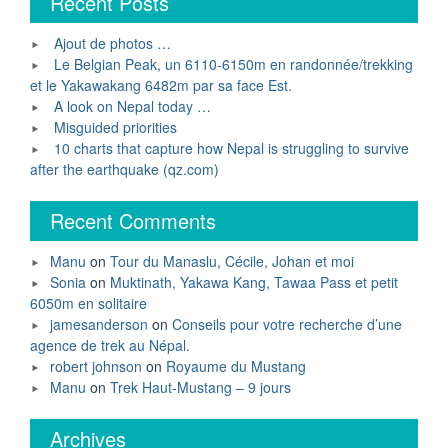
Recent Posts
Ajout de photos …
Le Belgian Peak, un 6110-6150m en randonnée/trekking
et le Yakawakang 6482m par sa face Est.
A look on Nepal today …
Misguided priorities
10 charts that capture how Nepal is struggling to survive
after the earthquake (qz.com)
Recent Comments
Manu
on
Tour du Manaslu, Cécile, Johan et moi
Sonia
on
Muktinath, Yakawa Kang, Tawaa Pass et petit
6050m en solitaire
jamesanderson
on
Conseils pour votre recherche d’une
agence de trek au Népal.
robert johnson
on
Royaume du Mustang
Manu
on
Trek Haut-Mustang – 9 jours
Archives