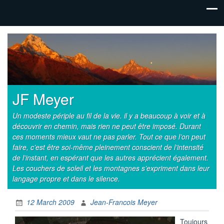
JF Meyer
Un modeste périple au fil de la vie. il y a beaucoup à voir et à
découvrir en chemin, mais rien ne peut être imposé. Durant
ces moments mieux vaut ne pas parler. Tout ce que l’on peut
faire, c’est être soi-même pleinement conscient de l’intensité
de l'instant, en espérant que les autres apprécient également.
Les couchers de soleil et les montagnes s’expriment dans leur
langage propre et dans le silence.
12 March 2009
Jean-Francois Meyer
Toujours