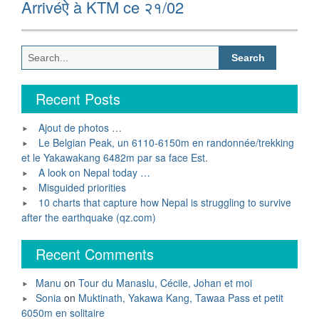
Next
Arrivéऐ à KTM ce २१/02
post:
Search
for:
Recent Posts
Ajout de photos …
Le Belgian Peak, un 6110-6150m en randonnée/trekking
et le Yakawakang 6482m par sa face Est.
A look on Nepal today …
Misguided priorities
10 charts that capture how Nepal is struggling to survive
after the earthquake (qz.com)
Recent Comments
Manu
on
Tour du Manaslu, Cécile, Johan et moi
Sonia
on
Muktinath, Yakawa Kang, Tawaa Pass et petit
6050m en solitaire