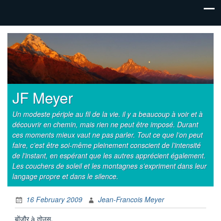
JF Meyer
Un modeste périple au fil de la vie. il y a beaucoup à voir et à
découvrir en chemin, mais rien ne peut être imposé. Durant
ces moments mieux vaut ne pas parler. Tout ce que l’on peut
faire, c’est être soi-même pleinement conscient de l’intensité
de l'instant, en espérant que les autres apprécient également.
Les couchers de soleil et les montagnes s’expriment dans leur
langage propre et dans le silence.
16 February 2009
Jean-Francois Meyer
बोंजौर à तोउस,