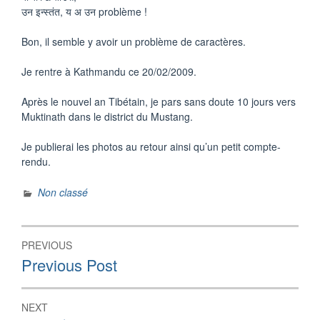
उन इन्स्तंत, य अ उन problème !
Bon, il semble y avoir un problème de caractères.
Je rentre à Kathmandu ce 20/02/2009.
Après le nouvel an Tibétain, je pars sans doute 10 jours vers
Muktinath dans le district du Mustang.
Je publierai les photos au retour ainsi qu’un petit compte-
rendu.
Non classé
Post
PREVIOUS
navigation
Previous
Previous Post
post:
NEXT